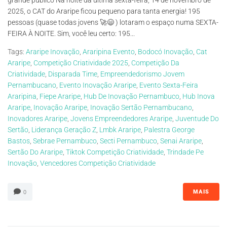
grande público Na noite da última sexta-feira, 14 de novembro de
2025, o CAT do Araripe ficou pequeno para tanta energia! 195
pessoas (quase todas jovens 🚀😄 ) lotaram o espaço numa SEXTA-
FEIRA À NOITE. Sim, você leu certo: 195...
Tags:
Araripe Inovação
,
Araripina Evento
,
Bodocó Inovação
,
Cat
Araripe
,
Competição Criatividade 2025
,
Competição Da
Criatividade
,
Disparada Time
,
Empreendedorismo Jovem
Pernambucano
,
Evento Inovação Araripe
,
Evento Sexta-Feira
Araripina
,
Fiepe Araripe
,
Hub De Inovação Pernambuco
,
Hub Inova
Araripe
,
Inovação Araripe
,
Inovação Sertão Pernambucano
,
Inovadores Araripe
,
Jovens Empreendedores Araripe
,
Juventude Do
Sertão
,
Liderança Geração Z
,
Lmbk Araripe
,
Palestra George
Bastos
,
Sebrae Pernambuco
,
Secti Pernambuco
,
Senai Araripe
,
Sertão Do Araripe
,
Tiktok Competição Criatividade
,
Trindade Pe
Inovação
,
Vencedores Competição Criatividade
MAIS
0