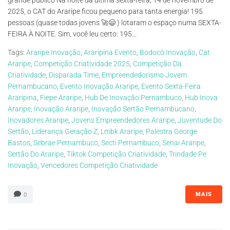
grande público Na noite da última sexta-feira, 14 de novembro de
2025, o CAT do Araripe ficou pequeno para tanta energia! 195
pessoas (quase todas jovens 🚀😄 ) lotaram o espaço numa SEXTA-
FEIRA À NOITE. Sim, você leu certo: 195...
Tags:
Araripe Inovação
,
Araripina Evento
,
Bodocó Inovação
,
Cat
Araripe
,
Competição Criatividade 2025
,
Competição Da
Criatividade
,
Disparada Time
,
Empreendedorismo Jovem
Pernambucano
,
Evento Inovação Araripe
,
Evento Sexta-Feira
Araripina
,
Fiepe Araripe
,
Hub De Inovação Pernambuco
,
Hub Inova
Araripe
,
Inovação Araripe
,
Inovação Sertão Pernambucano
,
Inovadores Araripe
,
Jovens Empreendedores Araripe
,
Juventude Do
Sertão
,
Liderança Geração Z
,
Lmbk Araripe
,
Palestra George
Bastos
,
Sebrae Pernambuco
,
Secti Pernambuco
,
Senai Araripe
,
Sertão Do Araripe
,
Tiktok Competição Criatividade
,
Trindade Pe
Inovação
,
Vencedores Competição Criatividade
MAIS
0