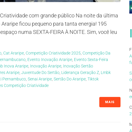
Criatividade com grande público Na noite da última
 Araripe ficou pequeno para tanta energia! 195
o espaço numa SEXTA-FEIRA À NOITE. Sim, você leu
F
o
,
Cat Araripe
,
Competição Criatividade 2025
,
Competição Da
A
Pernambucano
,
Evento Inovação Araripe
,
Evento Sexta-Feira
f
b Inova Araripe
,
Inovação Araripe
,
Inovação Sertão
es Araripe
,
Juventude Do Sertão
,
Liderança Geração Z
,
Lmbk
S
ti Pernambuco
,
Senai Araripe
,
Sertão Do Araripe
,
Tiktok
c
s Competição Criatividade
N
e
MAIS
C
2
M
A