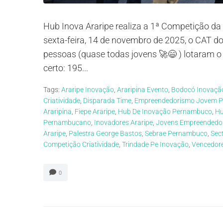
Hub Inova Araripe realiza a 1ª Competição da 
sexta-feira, 14 de novembro de 2025, o CAT do
pessoas (quase todas jovens 🚀😄 ) lotaram 
certo: 195...
Tags:
Araripe Inovação
,
Araripina Evento
,
Bodocó Inovaçã
Criatividade
,
Disparada Time
,
Empreendedorismo Jovem 
Araripina
,
Fiepe Araripe
,
Hub De Inovação Pernambuco
,
Hu
Pernambucano
,
Inovadores Araripe
,
Jovens Empreendedor
Araripe
,
Palestra George Bastos
,
Sebrae Pernambuco
,
Sec
Competição Criatividade
,
Trindade Pe Inovação
,
Vencedore
0