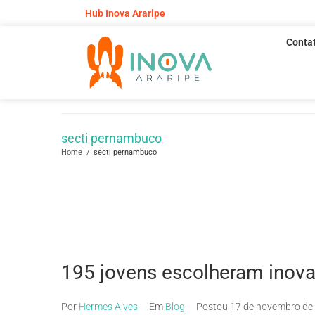
Hub Inova Araripe
Conta
secti pernambuco
Home
/
secti pernambuco
195 jovens escolheram inovar
Por
Hermes Alves
Em
Blog
Postou
17 de novembro de