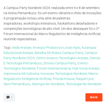
A Campus Party Nordeste 2024, realizada entre 4 e 8 de setembro
na Arena Pernambuco, foi um evento vibrante e cheio de inovações.
A programação incluiu uma série de palestras
inspiradoras, workshops interativos, hackathons desafiadores e
competições tecnológicas de alto nível. Um dos destaques foi o 2º
Fórum Internacional do Marco Regulatório de Inteligência Artificial,
reunindo especialistas...
Tags:
Aeda-Araripe
,
Arranjos-Produtivos-Locais-Apls
,
Autarquia-
Educacional-Araripe
,
Batalha-De-Robos-Campus-Party
,
Campus-
Party-Nordeste-2024
,
Centro-Avanco-Tecnologico-Araripe
,
Ciencia-
E-Tecnologia-Pernambuco
,
Drones-Campus-Party
,
Evento-
Tecnologico-Nordeste
,
Forum-Internacional-Ia
,
Hub-Inova-Araripe
,
Impressora-3d-Culinaria
,
Inovacao-Tecnologica-Nordeste
,
Marco-
Regulatorio-Inteligencia-Artificial
,
Priscila-Krause
,
Raquel-Lyra
,
Secti-Pernambuco
,
Startups-No-Nordeste
,
Tecnologia-No-Nordeste
MAIS
1