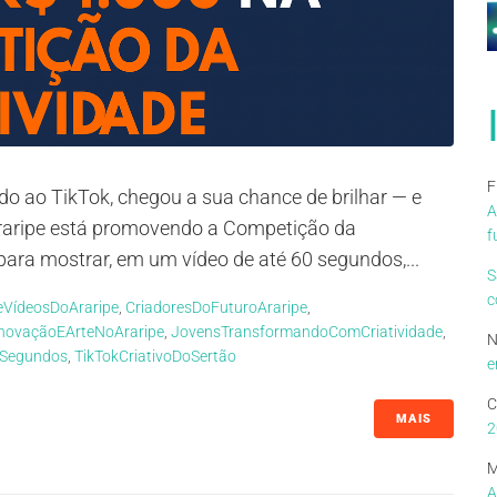
F
do ao TikTok, chegou a sua chance de brilhar — e
A
 Araripe está promovendo a Competição da
f
para mostrar, em um vídeo de até 60 segundos,...
S
c
VídeosDoAraripe
,
CriadoresDoFuturoAraripe
,
InovaçãoEArteNoAraripe
,
JovensTransformandoComCriatividade
,
N
0Segundos
,
TikTokCriativoDoSertão
e
C
MAIS
2
M
A