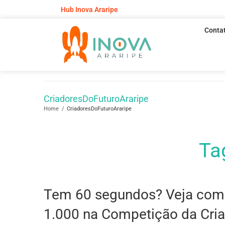
Hub Inova Araripe
Conta
CriadoresDoFuturoAraripe
Home
/
CriadoresDoFuturoAraripe
Ta
Tem 60 segundos? Veja como
1.000 na Competição da Cria