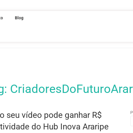
to
Blog
g:
CriadoresDoFuturoArar
 seu vídeo pode ganhar R$
P
tividade do Hub Inova Araripe