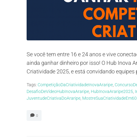
Se você tem entre 16 e 24 anos e vive conecta
ainda ganhar dinheiro por isso! O Hub Inova
Criatividade 2025, e está convidando equipes 
Tags:
CompetiçãoDaCriatividadeInovaAraripe
,
ConcursoDe
DesafioDeVídeoHubInovaAraripe
,
HubInovaAraripe2025
,
JuventudeCriativaDoAraripe
,
MostreSuaCriatividadeEm6
0