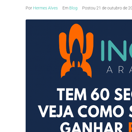
Por
Hermes Alves
Em
Blog
Postou
21 de outubro de 2