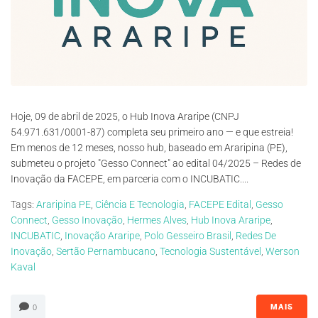
Hoje, 09 de abril de 2025, o Hub Inova Araripe (CNPJ
54.971.631/0001-87) completa seu primeiro ano — e que estreia!
Em menos de 12 meses, nosso hub, baseado em Araripina (PE),
submeteu o projeto "Gesso Connect" ao edital 04/2025 – Redes de
Inovação da FACEPE, em parceria com o INCUBATIC....
Tags:
Araripina PE
,
Ciência E Tecnologia
,
FACEPE Edital
,
Gesso
Connect
,
Gesso Inovação
,
Hermes Alves
,
Hub Inova Araripe
,
INCUBATIC
,
Inovação Araripe
,
Polo Gesseiro Brasil
,
Redes De
Inovação
,
Sertão Pernambucano
,
Tecnologia Sustentável
,
Werson
Kaval
MAIS
0