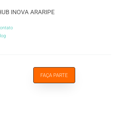
HUB INOVA ARARIPE
ontato
log
FAÇA PARTE