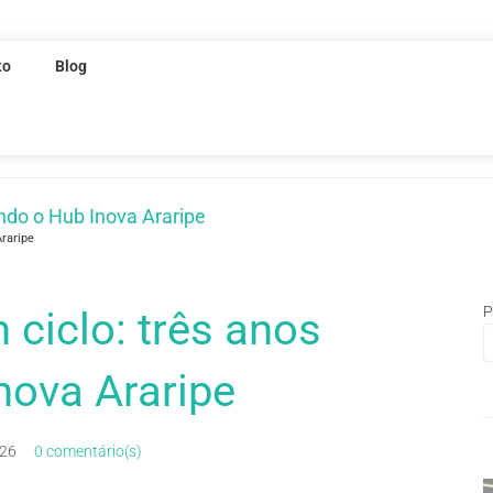
to
Blog
ndo o Hub Inova Araripe
Araripe
P
ciclo: três anos
nova Araripe
026
0 comentário(s)